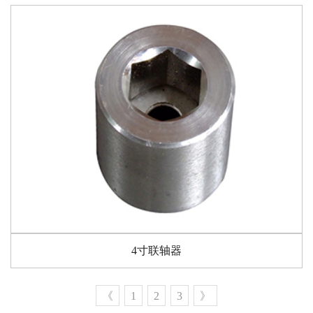
4寸联轴器
《
1
2
3
》